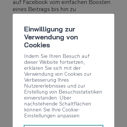
auf Facebook vom einfachen Boosten
eines Beitrags bis hin zu
verschiedenen Arten von Anzeigen wie
:
Einwilligung zur
Verwendung von
Bild- oder Videoanzeigen
Cookies
Videoumfragen
Indem Sie Ihren Besuch auf
dieser Website fortsetzen,
Karussell-Anzeigen, Diashows,
erklären Sie sich mit der
Sammlungen
Verwendung von Cookies zur
Verbesserung Ihres
Instant Experience“-Anzeigen
Nutzererlebnisses und zur
Erstellung von Besuchsstatistiken
Anzeigen zur Generierung von
einverstanden. Über
Leads
nachstehende Schaltflächen
können Sie Ihre Cookie-
Dynamische Anzeigen
Einstellungen anpassen.