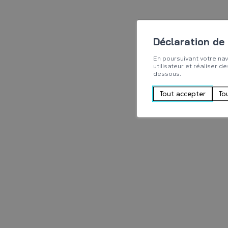
Déclaration de
En poursuivant votre nav
utilisateur et réaliser d
dessous.
Tout accepter
To