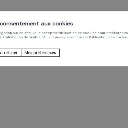
 consentement aux cookies
igation sur ce site, vous acceptez l'utilisation de cookies pour améliorer v
es statistiques de visites. Vous pouvez personnaliser l'utilisation des cookie
ut refuser
Mes préférences